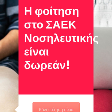
Η φοίτηση
στο ΣΑΕΚ
Νοσηλευτικής
είναι
δωρεάν!
Κάντε αίτηση τώρα